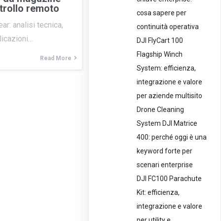
ntrollo remoto
cosa sapere per
ar: analisi tecnica,
continuità operativa
licazioni…
DJI FlyCart 100
Flagship Winch
Read More
System: efficienza,
integrazione e valore
per aziende multisito
Drone Cleaning
System DJI Matrice
400: perché oggi è una
keyword forte per
scenari enterprise
DJI FC100 Parachute
Kit: efficienza,
integrazione e valore
per utility e