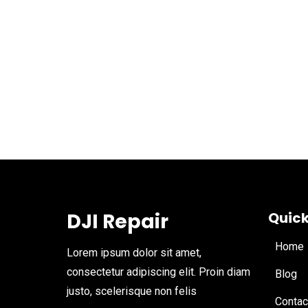
DJI Repair
Quick
Home
Lorem ipsum dolor sit amet,
consectetur adipiscing elit. Proin diam
Blog
justo, scelerisque non felis
Contac