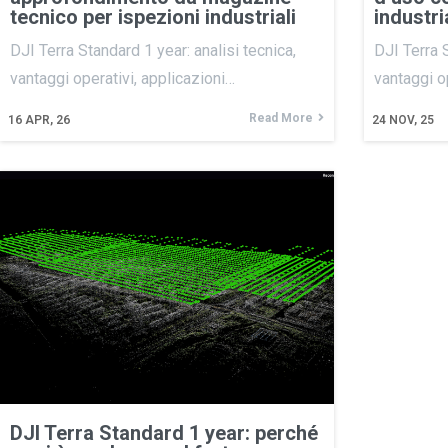
tecnico per ispezioni industriali
industri
DJI Terra Standard 1 year: analisi tecnica,
DJI Terra S
vantaggi operativi, applicazioni…
vantaggi o
Read More
16
APR, 26
24
NOV, 25
DJI Terra Standard 1 year: perché