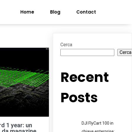
Home
Blog
Contact
Cerca
Cerca
Recent
Posts
DJI FlyCart 100 in
d 1 year: un
 da magazine
chiave enterprise: