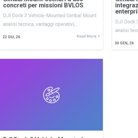
concreti per missioni BVLOS
integraz
enterpr
DJI Dock 3 Vehicle-Mounted Gimbal Mount:
DJI Dock 
analisi tecnica, vantaggi operativi,…
analisi tec
Read More
22
GIU, 26
30
GEN, 26