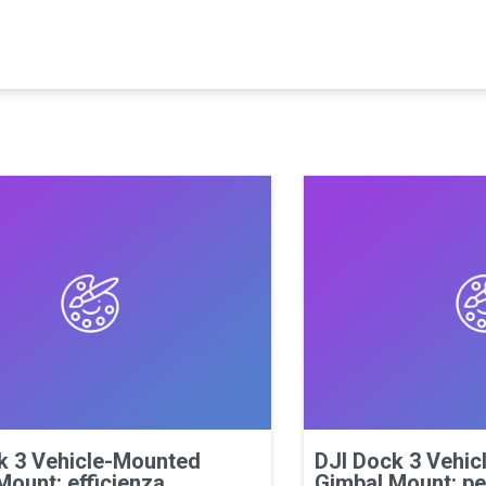
k 3 Vehicle-Mounted
DJI Dock 3 Vehi
ount: efficienza,
Gimbal Mount: pe