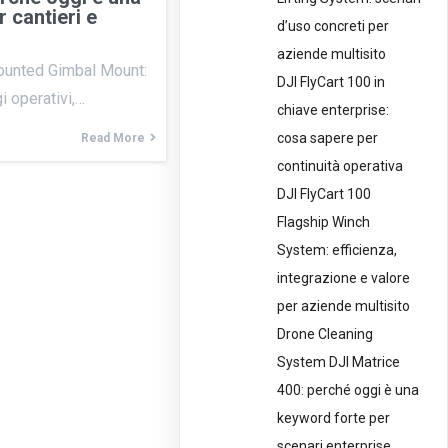
 cantieri e
d’uso concreti per
aziende multisito
ounted Gimbal Mount:
DJI FlyCart 100 in
i operativi,…
chiave enterprise:
cosa sapere per
Read More
continuità operativa
DJI FlyCart 100
Flagship Winch
System: efficienza,
integrazione e valore
per aziende multisito
Drone Cleaning
System DJI Matrice
400: perché oggi è una
keyword forte per
scenari enterprise