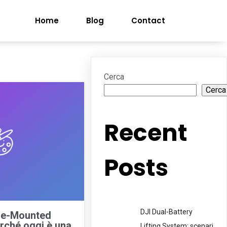
Home
Blog
Contact
Cerca
Cerca
Recent
Posts
DJI Dual-Battery
cle-Mounted
rché oggi è una
Lifting System: scenari