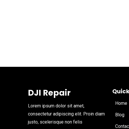
DJI Repair
Quick
Home
Lorem ipsum dolor sit amet,
consectetur adipiscing elit. Proin diam
Blog
justo, scelerisque non felis
Contac