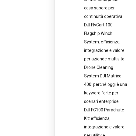
cosa sapere per
continuità operativa
DJI FlyCart 100
Flagship Winch
System: efficienza,
integrazione e valore
per aziende multisito
Drone Cleaning
System DJI Matrice
400: perché oggi è una
keyword forte per
scenari enterprise
DJI FC100 Parachute
Kit: efficienza,
integrazione e valore
per utility e