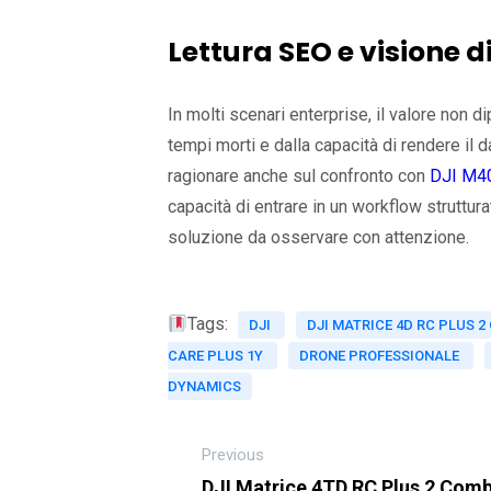
Lettura SEO e visione d
In molti scenari enterprise, il valore non 
tempi morti e dalla capacità di rendere il da
ragionare anche sul confronto con
DJI M40
capacità di entrare in un workflow strutt
soluzione da osservare con attenzione.
Tags:
DJI
DJI MATRICE 4D RC PLUS 2
CARE PLUS 1Y
DRONE PROFESSIONALE
DYNAMICS
Previous
DJI Matrice 4TD RC Plus 2 Com