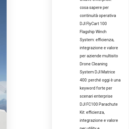
cosa sapere per
continuità operativa
DJI FlyCart 100
Flagship Winch
System: efficienza,
integrazione e valore
per aziende multisito
Drone Cleaning
System DJI Matrice
400: perché oggi è una
keyword forte per
scenari enterprise
DJI FC100 Parachute
Kit: efficienza,
integrazione e valore
per utility e