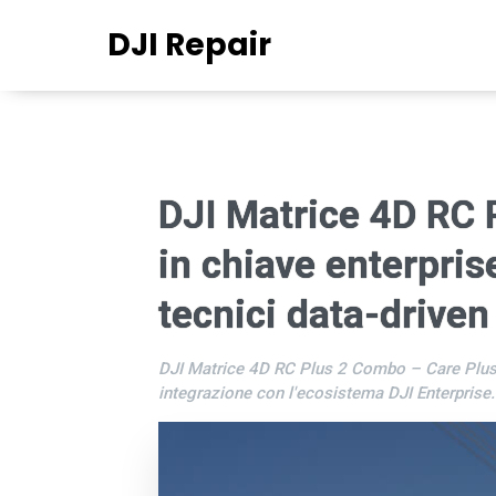
DJI Repair
DJI Matrice 4D RC 
in chiave enterpris
tecnici data-driven
DJI Matrice 4D RC Plus 2 Combo – Care Plus 1Y
integrazione con l'ecosistema DJI Enterprise.