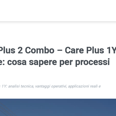
Plus 2 Combo – Care Plus 1
e: cosa sapere per processi
: analisi tecnica, vantaggi operativi, applicazioni reali e