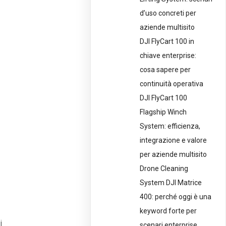
d’uso concreti per
aziende multisito
DJI FlyCart 100 in
chiave enterprise:
cosa sapere per
continuità operativa
DJI FlyCart 100
Flagship Winch
System: efficienza,
integrazione e valore
per aziende multisito
Drone Cleaning
System DJI Matrice
400: perché oggi è una
keyword forte per
i
scenari enterprise