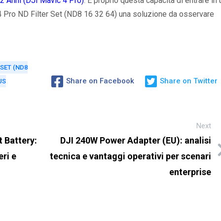
2 Anni (DJI Mavic 4 Pro)
. È proprio questa capacità di entrare in 
4 Pro ND Filter Set (ND8 16 32 64) una soluzione da osservare
 SET (ND8
Share on Facebook
Share on Twitter
US
Next
t Battery:
DJI 240W Power Adapter (EU): analisi
eri e
tecnica e vantaggi operativi per scenari
enterprise