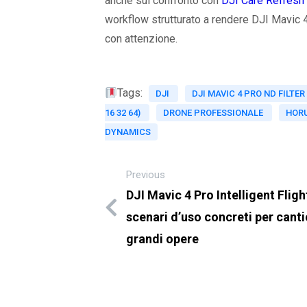
anche sul confronto con
DJI Care Refresh 
workflow strutturato a rendere DJI Mavic 
con attenzione.
Tags:
DJI
DJI MAVIC 4 PRO ND FILTER
16 32 64)
DRONE PROFESSIONALE
HOR
DYNAMICS
Previous
DJI Mavic 4 Pro Intelligent Fligh
scenari d’uso concreti per canti
grandi opere