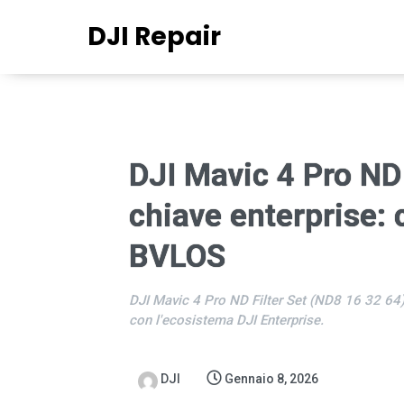
DJI Repair
DJI Mavic 4 Pro ND 
chiave enterprise:
BVLOS
DJI Mavic 4 Pro ND Filter Set (ND8 16 32 64): 
con l'ecosistema DJI Enterprise.
DJI
Gennaio 8, 2026