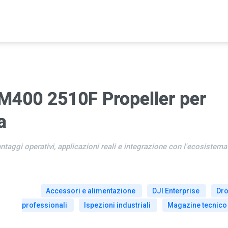
M400 2510F Propeller per
a
ntaggi operativi, applicazioni reali e integrazione con l'ecosistema
Accessori e alimentazione
DJI Enterprise
Dro
professionali
Ispezioni industriali
Magazine tecnico