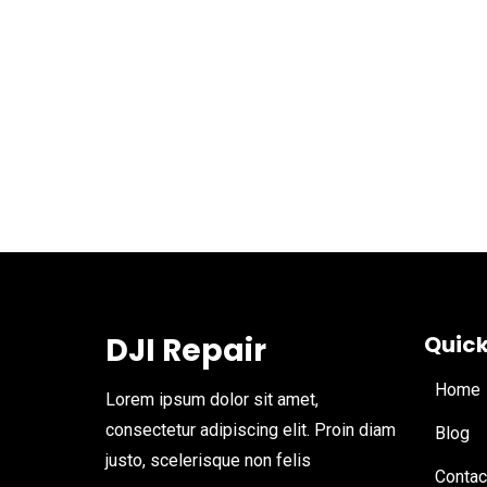
DJI Repair
Quick
Home
Lorem ipsum dolor sit amet,
consectetur adipiscing elit. Proin diam
Blog
justo, scelerisque non felis
Contac