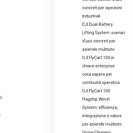
concreti per ispezioni
industriali
DJI Dual-Battery
Lifting System: scenari
d’uso concreti per
aziende multisito
DJI FlyCart 100 in
chiave enterprise:
cosa sapere per
continuità operativa
DJI FlyCart 100
i.
Flagship Winch
System: efficienza,
.
integrazione e valore
per aziende multisito
Drone Cleaning