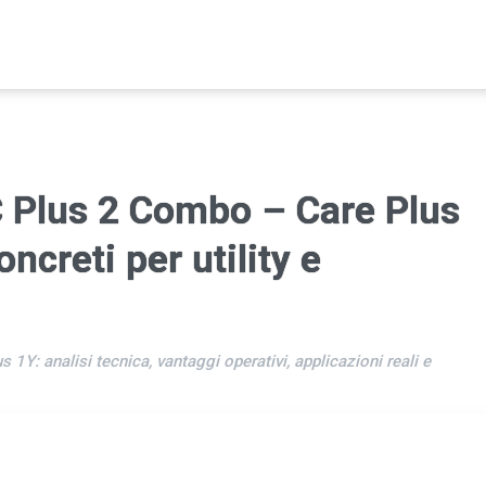
 Plus 2 Combo – Care Plus
ncreti per utility e
Y: analisi tecnica, vantaggi operativi, applicazioni reali e