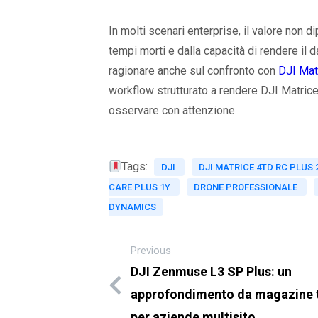
In molti scenari enterprise, il valore non 
tempi morti e dalla capacità di rendere il da
ragionare anche sul confronto con
DJI Mat
workflow strutturato a rendere DJI Matri
osservare con attenzione.
Tags:
DJI
DJI MATRICE 4TD RC PLUS
CARE PLUS 1Y
DRONE PROFESSIONALE
DYNAMICS
Previous
DJI Zenmuse L3 SP Plus: un
approfondimento da magazine 
per aziende multisito