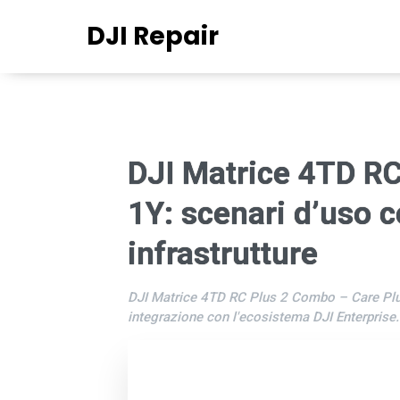
DJI Repair
DJI Matrice 4TD RC
1Y: scenari d’uso co
infrastrutture
DJI Matrice 4TD RC Plus 2 Combo – Care Plus 1
integrazione con l'ecosistema DJI Enterprise.