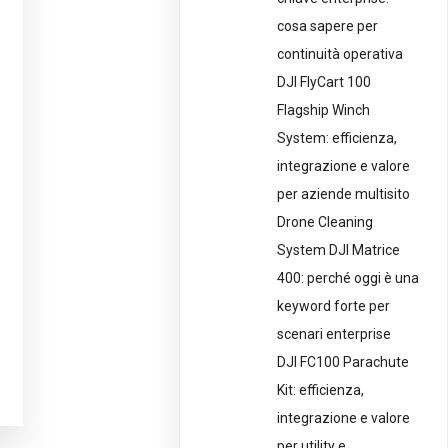
cosa sapere per
continuità operativa
DJI FlyCart 100
Flagship Winch
System: efficienza,
integrazione e valore
per aziende multisito
Drone Cleaning
System DJI Matrice
400: perché oggi è una
keyword forte per
scenari enterprise
DJI FC100 Parachute
Kit: efficienza,
integrazione e valore
per utility e